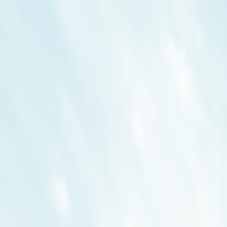
director@pasgroup.kz
/
zakup@pasgroup.kz
+7 701 98 98 200
/
+7 771 30 82 800
Казахстан, г. Актау, 5А мкр., БЦ «Каспий-Grand», оф
Главная
Новости
Услуги
Наши решения
Наш опыт